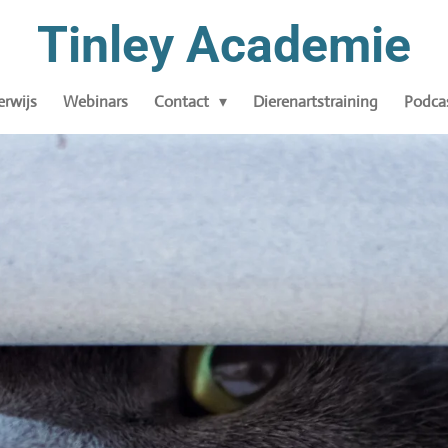
Tinley Academie
rwijs
Webinars
Contact
Dierenartstraining
Podca