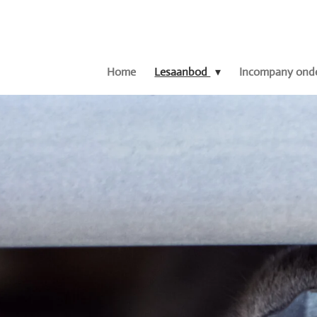
Ga
direct
naar
de
Home
Lesaanbod
Incompany onde
hoofdinhoud