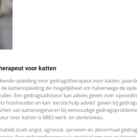
herapeut voor katten
rkende opleiding voor gedragstherapeut voor katten, paarde
j de kattenopleiding de mogelijkheid om halverwege de opl
halen.
Een gedragsadviseur kan advies geven over opvoedi
ts huishouden en kan 'eerste hulp advies' geven bij gedrag
oachen van katteneigenaren bij eenvoudige gedragsproblemen
eur voor katten is MBO werk- en denkniveau.
atiek zoals angst, agressie, sproeien en abnormaal gedrag
apeut. Een gedragstherapeut is opgeleid om een analyse t