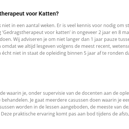
therapeut voor Katten?
 niet in een aantal weken. Er is veel kennis voor nodig om s
ng ‘Gedragstherapeut voor katten’ in ongeveer 2 jaar en 8 m
oen. Wij adviseren je om niet langer dan 1 jaar pauze tus
 omdat we altijd lesgeven volgens de meest recent, wetensc
cht niet in staat de opleiding binnen 5 jaar af te ronden d
ode waarin je, onder supervisie van de docenten aan de oplei
 behandelen. Je gaat meerdere casussen doen waarin je ee
ussen worden in de lessen aangeboden, de meeste van deze 
 Deze praktische ervaring komt pas aan bod tijdens de afs