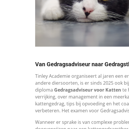
Van Gedragsadviseur naar Gedragst
Tinley Academie organiseert al jaren een e
andere diersoorten, is er s
inds 2025 ook bi
diploma
Gedragsadviseur voor Katten
te 
verrijking, over management in een meerka
kattengedrag, tips bij opvoeding en het c
verbeteren. Het examen voor Gedragsadvis
Wanneer er sprake is van complexe problem
doorverwijzen naar een kattengedragsther