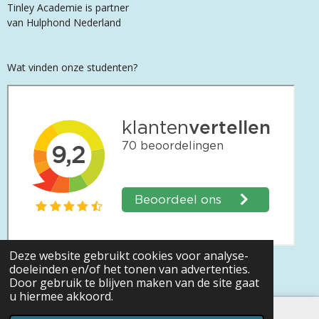
Tinley Academie is partner
van Hulphond Nederland
Wat vinden onze studenten?
Deze website gebruikt cookies voor analyse-
© Tinley Academie is al méér dan 26 jaar het
doeleinden en/of het tonen van advertenties.
kennisinstituut op het gebied
van
diergedrag
Door gebruik te blijven maken van de site gaat
u hiermee akkoord.