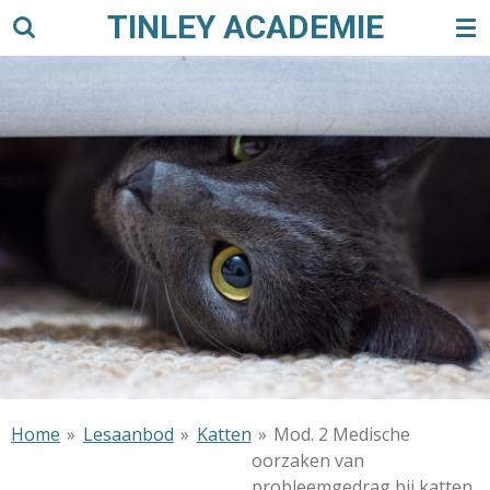
TINLEY ACADEMIE
Ga
direct
naar
de
hoofdinhoud
Home
»
Lesaanbod
»
Katten
»
Mod. 2 Medische
oorzaken van
probleemgedrag bij katten