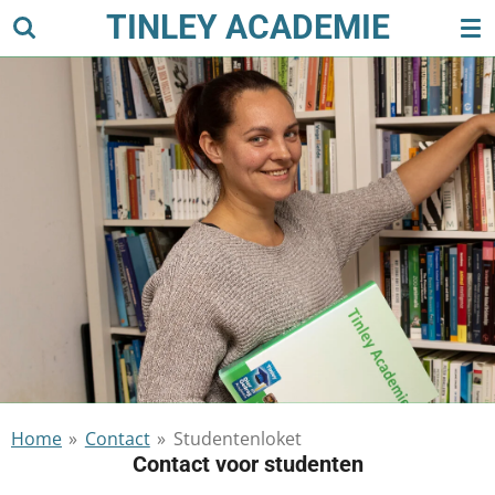
TINLEY ACADEMIE
Ga
direct
naar
de
hoofdinhoud
Home
»
Contact
»
Studentenloket
Contact voor studenten