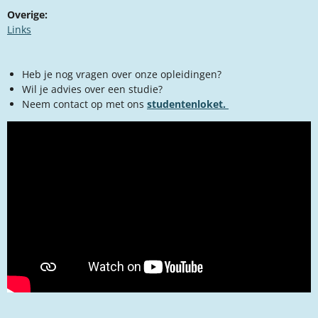
Overige:
Links​
Heb je nog vragen over onze opleidingen?
Wil je advies over een studie?
Neem contact op met ons
studentenloket.