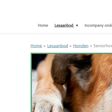
Ga
direct
naar
de
Home
Lesaanbod
Incompany onde
hoofdinhoud
Home
»
Lesaanbod
»
Honden
»
Seniorhon