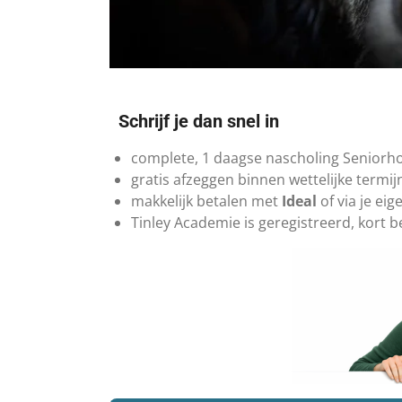
Schrijf je dan snel in
​complete, 1 daagse nascholing Seniorh
gratis afzeggen binnen wettelijke termi
makkelijk betalen met
Ideal
of via je ei
Tinley Academie is geregistreerd, kort 