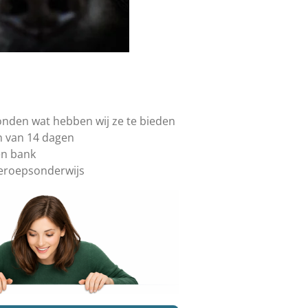
onden wat hebben wij ze te bieden
jn van 14 dagen
gen bank
beroepsonderwijs