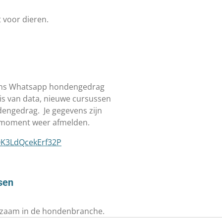
 voor dieren.
r ons Whatsapp hondengedrag
is van data, nieuwe cursussen
ndengedrag.
Je gegevens zijn
er moment weer afmelden.
OK3LdQcekErf32P
sen
rkzaam in de hondenbranche.