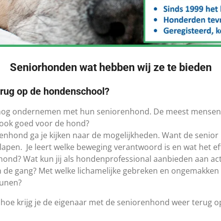
Se
niorhonden wat hebben wij ze te bieden
erug op de hondenschool?
ren nog ondernemen met hun seniorenhond. De meest mense
t ook goed voor de hond?
enhond ga je kijken naar de mogelijkheden. Want de senior k
 slapen. Je leert welke beweging verantwoord is en wat het ef
ond? Wat kun jij als hondenprofessional aanbieden aan activi
an de gang? Met welke lichamelijke gebreken en ongemakken
eunen?
g: hoe krijg je de eigenaar met de seniorenhond weer terug