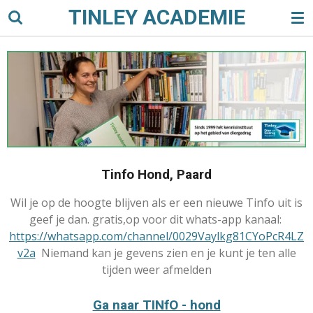
TINLEY ACADEMIE
Ga
direct
naar
de
hoofdinhoud
Tinfo Hond, Paard
Wil je op de hoogte blijven als er een nieuwe Tinfo uit is
geef je dan. gratis,op voor dit whats-app kanaal:
https://whatsapp.com/channel/0029Vaylkg81CYoPcR4LZ
v2a
Niemand kan je gevens zien en je kunt je ten alle
tijden weer afmelden
Ga naar TINfO - hond