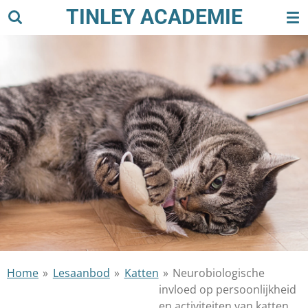
TINLEY ACADEMIE
Ga
direct
naar
de
hoofdinhoud
Home
»
Lesaanbod
»
Katten
»
Neurobiologische
invloed op persoonlijkheid
en activiteiten van katten