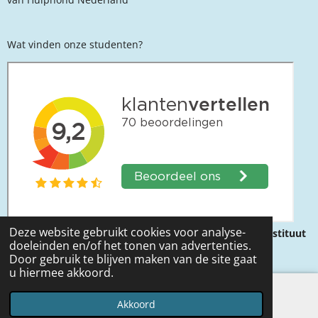
Wat vinden onze studenten?
Deze website gebruikt cookies voor analyse-
© Tinley Academie is al méér dan 26 jaar het kennisinstituut
doeleinden en/of het tonen van advertenties.
op het gebied
van
diergedrag
Door gebruik te blijven maken van de site gaat
u hiermee akkoord.
Akkoord
Facebook