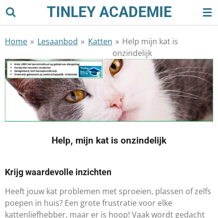
TINLEY ACADEMIE
Ga
direct
naar
Home
»
Lesaanbod
»
Katten
»
Help mijn kat is
de
onzindelijk
hoofdinhoud
Help, mijn kat is onzindelijk
Krijg waardevolle inzichten
Heeft jouw kat problemen met sproeien, plassen of zelfs
poepen in huis? Een grote frustratie voor elke
kattenliefhebber, maar er is hoop! Vaak wordt gedacht