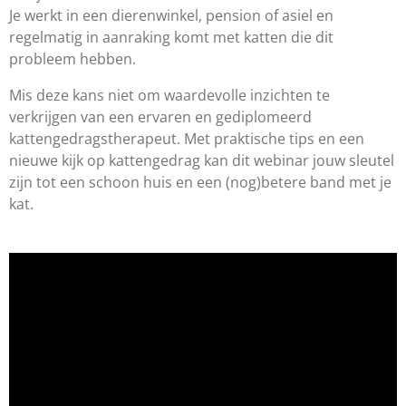
Je werkt in een dierenwinkel, pension of asiel en
regelmatig in aanraking komt met katten die dit
probleem hebben.
Mis deze kans niet om waardevolle inzichten te
verkrijgen van een ervaren en gediplomeerd
kattengedragstherapeut. Met praktische tips en een
nieuwe kijk op kattengedrag kan dit webinar jouw sleutel
zijn tot een schoon huis en een (nog)betere band met je
kat.