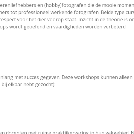
ierenliefhebbers en (hobby)fotografen die de mooie moment
nners tot professioneel werkende fotografen. Beide type cu
espect voor het dier voorop staat. Inzicht in de theorie is 
shops wordt geoefend en vaardigheden worden verbeterd.
renlang met succes gegeven. Deze workshops kunnen allee
 bij elkaar hebt gezocht):
docenten met ruime praktijkervaring in hun vakgebied. Nat