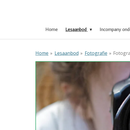
Ga
direct
naar
de
Home
Lesaanbod
Incompany onde
hoofdinhoud
Home
»
Lesaanbod
»
Fotografie
»
Fotogra